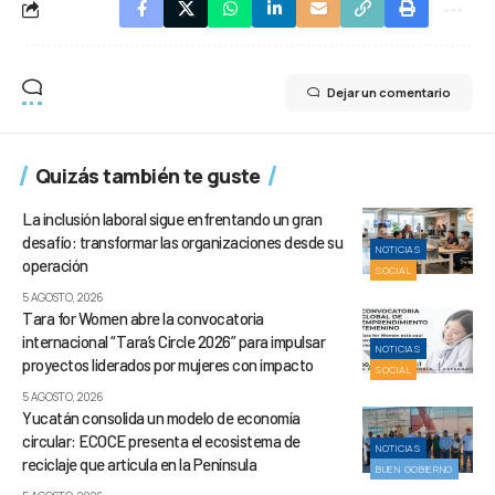
Dejar un comentario
Quizás también te guste
La inclusión laboral sigue enfrentando un gran
desafío: transformar las organizaciones desde su
NOTICIAS
operación
SOCIAL
5 AGOSTO, 2026
Tara for Women abre la convocatoria
internacional “Tara’s Circle 2026” para impulsar
NOTICIAS
proyectos liderados por mujeres con impacto
SOCIAL
5 AGOSTO, 2026
Yucatán consolida un modelo de economía
circular: ECOCE presenta el ecosistema de
NOTICIAS
reciclaje que articula en la Península
BUEN GOBIERNO