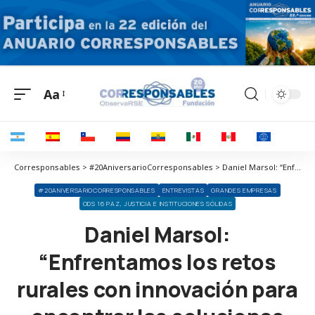
Aa
Corresponsables > #20AniversarioCorresponsables > Daniel Marsol: “Enfrentamos los retos rurales con innovación para encontrar las soluciones más eficientes”
#20ANIVERSARIOCORRESPONSABLES
ENTREVISTAS
GRANDES EMPRESAS
ODS 16 PAZ, JUSTICIA E INSTITUCIONES SÓLIDAS
Daniel Marsol:
“Enfrentamos los retos
rurales con innovación para