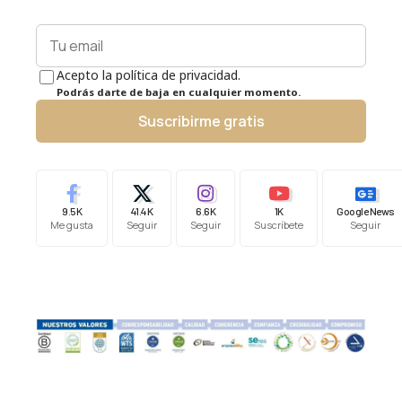
Acepto la política de privacidad.
Podrás darte de baja en cualquier momento.
Suscribirme gratis
9.5K
41.4K
6.6K
1K
Google News
Me gusta
Seguir
Seguir
Suscríbete
Seguir