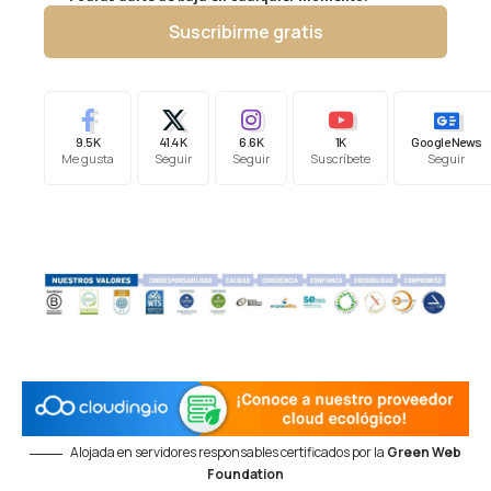
Suscribirme gratis
9.5K
41.4K
6.6K
1K
Google News
Me gusta
Seguir
Seguir
Suscríbete
Seguir
Alojada en servidores responsables certificados por la
Green Web
Foundation