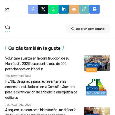
Dejar un comentario
Quizás también te guste
Voluntare avanza en la construcción de su
Manifiesto 2026 tras reunir a más de 200
NOTICIAS
participantes en Medellín
SOCIAL
7 DE AGOSTO DE 2026
FENIE, designada para representar a las
empresas instaladoras en la Comisión Asesora
NOTICIAS
para la certificación de eficiencia energética de
BUEN GOBIERNO
edificios
7 DE AGOSTO DE 2026
Asegurar una correcta hidratación, modificar la