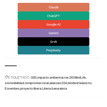
Claude
ChatGPT
Google AI
Gemini
Grok
Perplexity
ETIQUETADO:
ODS
impacto ambiental
rse
SEOBirdLife
sostenibilidad
compromiso local
alianzas
ESG
biodiversidad
rsc
Ecoembes
proyecto libera
Libera
basuraleza