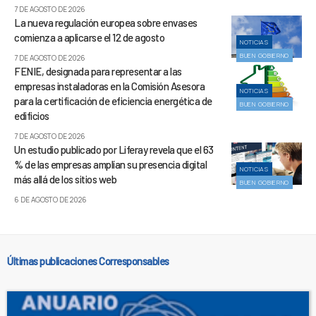
7 DE AGOSTO DE 2026
La nueva regulación europea sobre envases
comienza a aplicarse el 12 de agosto
NOTICIAS
BUEN GOBIERNO
7 DE AGOSTO DE 2026
FENIE, designada para representar a las
empresas instaladoras en la Comisión Asesora
NOTICIAS
para la certificación de eficiencia energética de
BUEN GOBIERNO
edificios
7 DE AGOSTO DE 2026
Un estudio publicado por Liferay revela que el 63
% de las empresas amplían su presencia digital
NOTICIAS
más allá de los sitios web
BUEN GOBIERNO
6 DE AGOSTO DE 2026
Últimas publicaciones Corresponsables