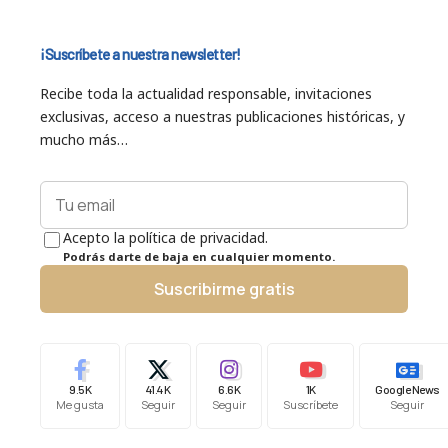
¡Suscríbete a nuestra newsletter!
Recibe toda la actualidad responsable, invitaciones
exclusivas, acceso a nuestras publicaciones históricas, y
mucho más…
Acepto la política de privacidad.
Podrás darte de baja en cualquier momento.
Suscribirme gratis
9.5K
41.4K
6.6K
1K
Google News
Me gusta
Seguir
Seguir
Suscríbete
Seguir