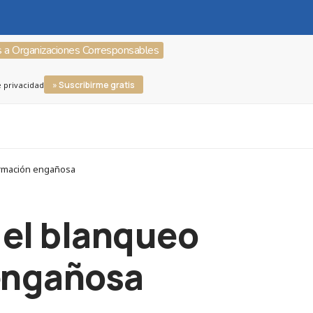
s a Organizaciones Corresponsables
» Suscribirme gratis
e privacidad
formación engañosa
 el blanqueo
 engañosa