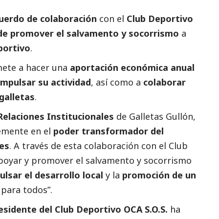
uerdo de colaboración
con el
Club Deportivo
 de promover el salvamento y socorrismo
a
portivo
.
omete a hacer una
aportación económica anual
impulsar su actividad
, así como a
colaborar
 galletas
.
Relaciones Institucionales
de Galletas Gullón,
emente en el
poder transformador del
es
. A través de esta colaboración con el Club
poyar y promover el salvamento y socorrismo
ulsar el desarrollo local
y la
promoción de un
e
para todos”.
esidente del Club Deportivo OCA S.O.S.
ha