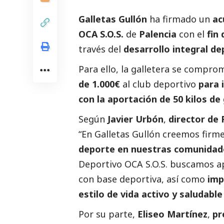
Galletas Gullón
ha firmado un
ac
OCA S.O.S.
de
Palencia
con el
fin
través del
desarrollo integral de
Para ello, la galletera se compr
de 1.000€
al club deportivo
para 
con la aportación de 50 kilos de
Según
Javier Urbón
,
director de 
“En Galletas Gullón creemos firm
deporte en nuestras comunidad
Deportivo OCA S.O.S. buscamos a
con base deportiva, así como
imp
estilo de vida activo y saludabl
Por su parte,
Eliseo Martínez
,
pr