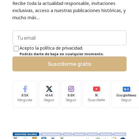
Recibe toda la actualidad responsable, invitaciones
exclusivas, acceso a nuestras publicaciones históricas, y
mucho más…
Acepto la política de privacidad.
Podrás darte de baja en cualquier momento.
Suscribirme gratis
9.5K
41.4K
6.6K
1K
Google News
Me gusta
Seguir
Seguir
Suscríbete
Seguir