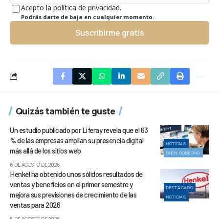
Acepto la política de privacidad.
Podrás darte de baja en cualquier momento.
Suscribirme gratis
Quizás también te guste
Un estudio publicado por Liferay revela que el 63
% de las empresas amplían su presencia digital
NOTICIAS
más allá de los sitios web
BUEN GOBIERNO
6 DE AGOSTO DE 2026
Henkel ha obtenido unos sólidos resultados de
ventas y beneficios en el primer semestre y
DESTACADO
mejora sus previsiones de crecimiento de las
NOTICIAS
ventas para 2026
6 DE AGOSTO DE 2026