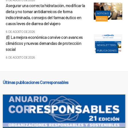
Asegurar una correcta hidratación, modificar la
dieta y no tomar antidiarreicos de forma
NOTICIAS
indiscriminada, consejos del farmacéutico en
SOCIAL
casos leves de diarrea del viajero
6 DE AGOSTO DE 2026
📰 La mejora económica convive con avances
climáticos y nuevas demandas de protección
NEWSLETTERS
social
PUBLICACIONES
6 DE AGOSTO DE 2026
Últimas publicaciones Corresponsables