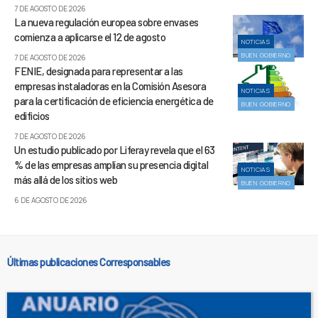
7 DE AGOSTO DE 2026
La nueva regulación europea sobre envases
comienza a aplicarse el 12 de agosto
NOTICIAS
BUEN GOBIERNO
7 DE AGOSTO DE 2026
FENIE, designada para representar a las
empresas instaladoras en la Comisión Asesora
NOTICIAS
para la certificación de eficiencia energética de
BUEN GOBIERNO
edificios
7 DE AGOSTO DE 2026
Un estudio publicado por Liferay revela que el 63
% de las empresas amplían su presencia digital
NOTICIAS
más allá de los sitios web
BUEN GOBIERNO
6 DE AGOSTO DE 2026
Últimas publicaciones Corresponsables