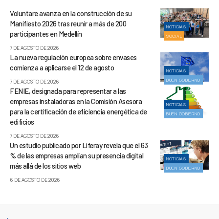
Voluntare avanza en la construcción de su
Manifiesto 2026 tras reunir a más de 200
NOTICIAS
participantes en Medellín
SOCIAL
7 DE AGOSTO DE 2026
La nueva regulación europea sobre envases
comienza a aplicarse el 12 de agosto
NOTICIAS
BUEN GOBIERNO
7 DE AGOSTO DE 2026
FENIE, designada para representar a las
empresas instaladoras en la Comisión Asesora
NOTICIAS
para la certificación de eficiencia energética de
BUEN GOBIERNO
edificios
7 DE AGOSTO DE 2026
Un estudio publicado por Liferay revela que el 63
% de las empresas amplían su presencia digital
NOTICIAS
más allá de los sitios web
BUEN GOBIERNO
6 DE AGOSTO DE 2026