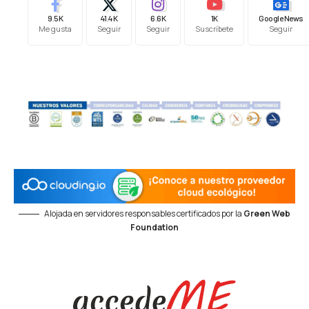
9.5K
41.4K
6.6K
1K
Google News
Me gusta
Seguir
Seguir
Suscríbete
Seguir
Alojada en servidores responsables certificados por la
Green Web
Foundation