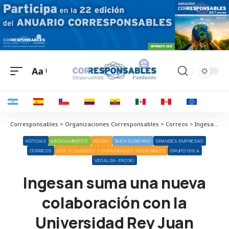
Aa
Corresponsables > Organizaciones Corresponsables > Correos > Ingesan suma una nueva colaboración con la Universidad Rey Juan Carlos en materia de gestión de zonas verdes urbanas
NOTICIAS
MEDIOAMBIENTE
SOCIAL
BUEN GOBIERNO
GRANDES EMPRESAS
CORREOS
ODS 11 CIUDADES Y COMUNIDADES SOSTENIBLES
GRUPO OHLA
VEGALSA-EROSKI
Ingesan suma una nueva
colaboración con la
Universidad Rey Juan