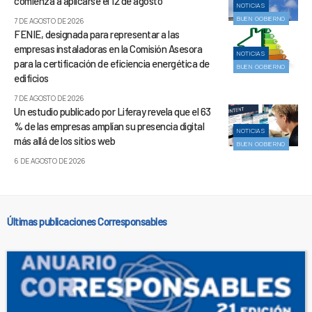
comienza a aplicarse el 12 de agosto
NOTICIAS
BUEN GOBIERNO
7 DE AGOSTO DE 2026
FENIE, designada para representar a las
empresas instaladoras en la Comisión Asesora
NOTICIAS
para la certificación de eficiencia energética de
BUEN GOBIERNO
edificios
7 DE AGOSTO DE 2026
Un estudio publicado por Liferay revela que el 63
% de las empresas amplían su presencia digital
NOTICIAS
más allá de los sitios web
BUEN GOBIERNO
6 DE AGOSTO DE 2026
Últimas publicaciones Corresponsables