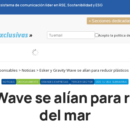
sistema de comunicación líder en RSE, Sostenibilidad y ESG
» Secciones dedicada
xclusivas
»
Acepto la política d
onsables > Noticias > Esker y Gravity Wave se alían para reducir plásticos
NOTICIAS
MEDIOAMBIENTE
GRANDES EMPRESAS
TERCER SECTOR
ODS 14 VIDA SUBMARINA
Wave se alían para 
del mar