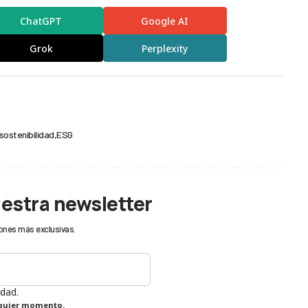
ChatGPT
Google AI
Grok
Perplexity
sostenibilidad
ESG
uestra newsletter
ones más exclusivas.
idad.
lquier momento.