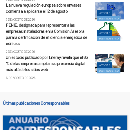
La nueva regulación europea sobre envases
comienza a aplicarse el 12 de agosto
NOTICIAS
BUEN GOBIERNO
7 DE AGOSTO DE 2026
FENIE, designada para representar a las
empresas instaladoras en la Comisión Asesora
NOTICIAS
para la certificación de eficiencia energética de
BUEN GOBIERNO
edificios
7 DE AGOSTO DE 2026
Un estudio publicado por Liferay revela que el 63
% de las empresas amplían su presencia digital
NOTICIAS
más allá de los sitios web
BUEN GOBIERNO
6 DE AGOSTO DE 2026
Últimas publicaciones Corresponsables