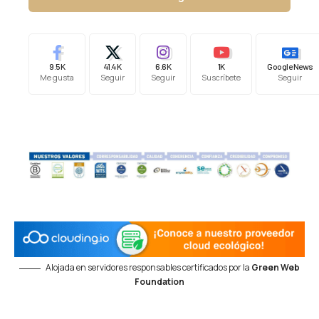
9.5K
41.4K
6.6K
1K
Google News
Me gusta
Seguir
Seguir
Suscríbete
Seguir
Alojada en servidores responsables certificados por la
Green Web
Foundation