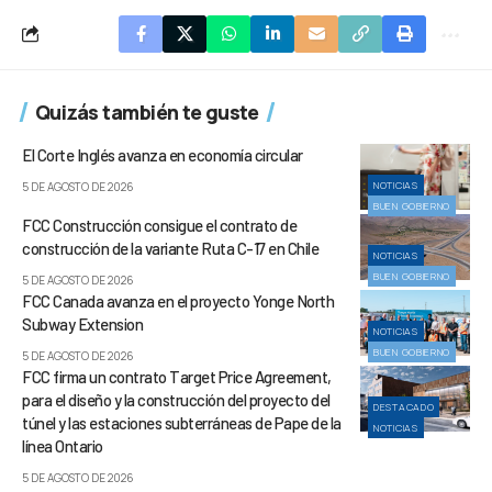
Quizás también te guste
El Corte Inglés avanza en economía circular
NOTICIAS
5 DE AGOSTO DE 2026
BUEN GOBIERNO
FCC Construcción consigue el contrato de
construcción de la variante Ruta C-17 en Chile
NOTICIAS
BUEN GOBIERNO
5 DE AGOSTO DE 2026
FCC Canada avanza en el proyecto Yonge North
Subway Extension
NOTICIAS
BUEN GOBIERNO
5 DE AGOSTO DE 2026
FCC firma un contrato Target Price Agreement,
para el diseño y la construcción del proyecto del
DESTACADO
túnel y las estaciones subterráneas de Pape de la
NOTICIAS
línea Ontario
5 DE AGOSTO DE 2026