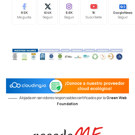
9.5K
41.4K
6.6K
1K
Google News
Me gusta
Seguir
Seguir
Suscríbete
Seguir
Alojada en servidores responsables certificados por la
Green Web
Foundation