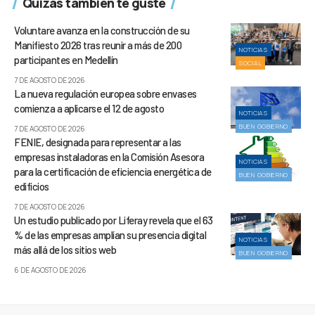
Quizás también te guste
Voluntare avanza en la construcción de su
Manifiesto 2026 tras reunir a más de 200
NOTICIAS
participantes en Medellín
SOCIAL
7 DE AGOSTO DE 2026
La nueva regulación europea sobre envases
comienza a aplicarse el 12 de agosto
NOTICIAS
BUEN GOBIERNO
7 DE AGOSTO DE 2026
FENIE, designada para representar a las
empresas instaladoras en la Comisión Asesora
NOTICIAS
para la certificación de eficiencia energética de
BUEN GOBIERNO
edificios
7 DE AGOSTO DE 2026
Un estudio publicado por Liferay revela que el 63
% de las empresas amplían su presencia digital
NOTICIAS
más allá de los sitios web
BUEN GOBIERNO
6 DE AGOSTO DE 2026