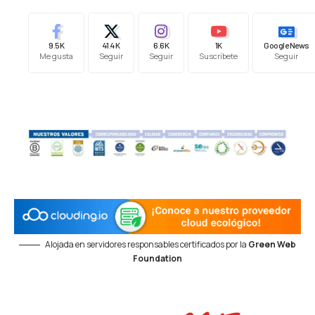
9.5K
41.4K
6.6K
1K
Google News
Me gusta
Seguir
Seguir
Suscríbete
Seguir
Alojada en servidores responsables certificados por la
Green Web
Foundation