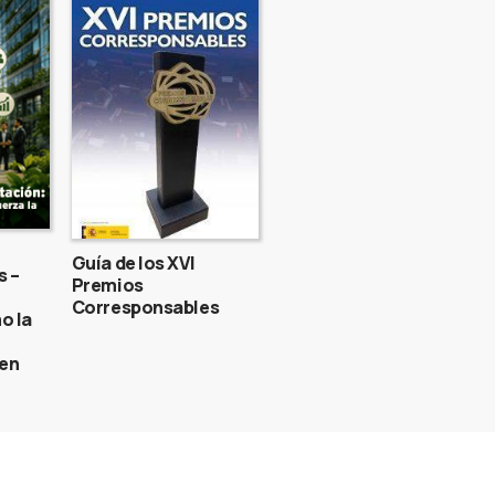
Guía de los XVI
s –
Premios
Corresponsables
o la
gen