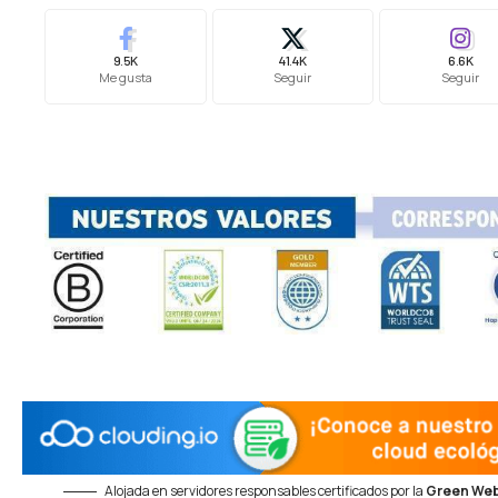
9.5K
41.4K
6.6K
Me gusta
Seguir
Seguir
Alojada en servidores responsables certificados por la
Green Web