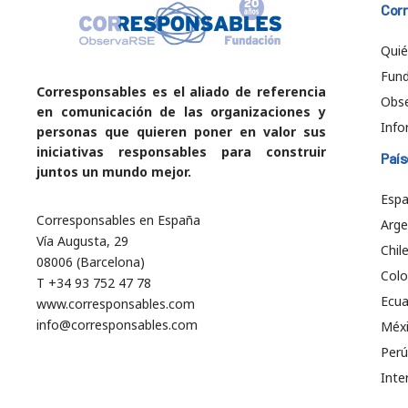
Cor
Qui
Fund
Corresponsables es el aliado de referencia
Obs
en comunicación de las organizaciones y
Info
personas que quieren poner en valor sus
iniciativas responsables para construir
País
juntos un mundo mejor.
Esp
Corresponsables en España
Arge
Vía Augusta, 29
Chil
08006 (Barcelona)
Col
T +34 93 752 47 78
Ecu
www.corresponsables.com
info@corresponsables.com
Méx
Perú
Inte