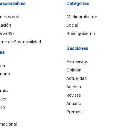
responsables
Categorías
énes somos
Medioambiente
ación
Social
ervaRSE
Buen gobierno
rme de Sostenibilidad
Secciones
es
Entrevistas
aña
Opinión
ntina
Actualidad
e
Agenda
ombia
Revista
ador
Anuario
ico
Premios
rnacional