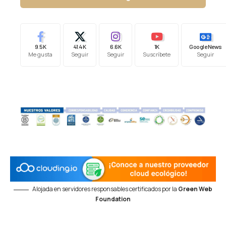
9.5K
41.4K
6.6K
1K
Google News
Me gusta
Seguir
Seguir
Suscríbete
Seguir
Alojada en servidores responsables certificados por la
Green Web
Foundation