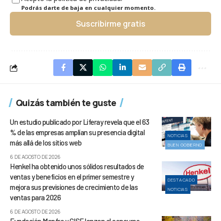
Podrás darte de baja en cualquier momento.
Suscribirme gratis
Quizás también te guste
Un estudio publicado por Liferay revela que el 63
% de las empresas amplían su presencia digital
NOTICIAS
más allá de los sitios web
BUEN GOBIERNO
6 DE AGOSTO DE 2026
Henkel ha obtenido unos sólidos resultados de
ventas y beneficios en el primer semestre y
DESTACADO
mejora sus previsiones de crecimiento de las
NOTICIAS
ventas para 2026
6 DE AGOSTO DE 2026