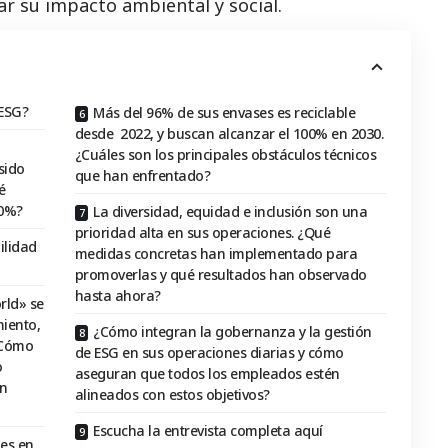
ar su impacto ambiental y
social
.
 ESG?
Más del 96% de sus envases es reciclable
desde 2022, y buscan alcanzar el 100% en 2030.
¿Cuáles son los principales obstáculos técnicos
sido
que han enfrentado?
é
00%?
La diversidad, equidad e inclusión son una
prioridad alta en sus operaciones. ¿Qué
ilidad
medidas concretas han implementado para
promoverlas y qué resultados han observado
hasta ahora?
rld» se
miento,
¿Cómo integran la gobernanza y la gestión
¿Cómo
de ESG en sus operaciones diarias y cómo
o
aseguran que todos los empleados estén
an
alineados con estos objetivos?
Escucha la entrevista completa aquí
es en