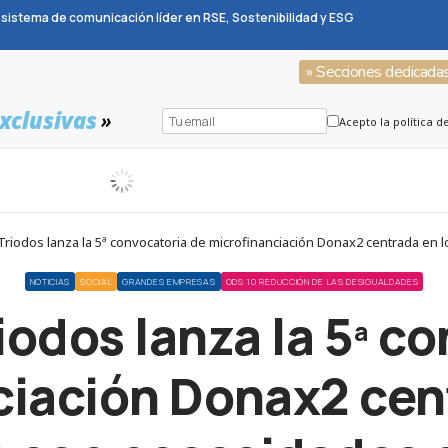
sistema de comunicación líder en RSE, Sostenibilidad y ESG
» Secciones dedicada
xclusivas
»
Acepto la política d
riodos lanza la 5ª convocatoria de microfinanciación Donax2 centrada en 
NOTICIAS
SOCIAL
GRANDES EMPRESAS
ODS 10 REDUCCIÓN DE LAS DESIGUALDADES
odos lanza la 5ª c
iación Donax2 cen