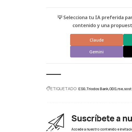
💡 Selecciona tu IA preferida p
contenido y una propuesta
Claude
Gemini
ETIQUETADO:
ESG
Triodos Bank
ODS
rse
sost
Suscríbete a n
Accede a nuestro contenido e invitaci