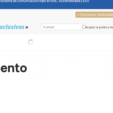
sistema de comunicación líder en RSE, Sostenibilidad y ESG
» Secciones dedicada
xclusivas
»
Acepto la política d
iento