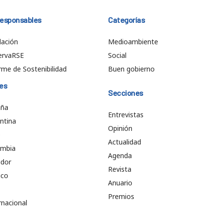
responsables
Categorías
ación
Medioambiente
ervaRSE
Social
rme de Sostenibilidad
Buen gobierno
es
Secciones
aña
Entrevistas
ntina
Opinión
e
Actualidad
ombia
Agenda
ador
Revista
ico
Anuario
Premios
rnacional