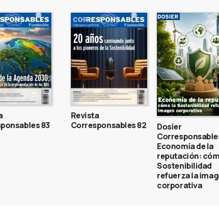
a
Revista
ponsables 83
Corresponsables 82
Dosier
Corresponsable
Economía de la
reputación: cóm
Sostenibilidad
refuerza la ima
corporativa