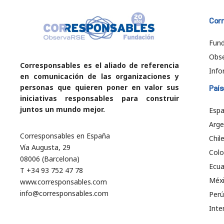
Cor
Fund
Obs
Corresponsables es el aliado de referencia
Info
en comunicación de las organizaciones y
personas que quieren poner en valor sus
País
iniciativas responsables para construir
juntos un mundo mejor.
Esp
Arge
Corresponsables en España
Chil
Vía Augusta, 29
Col
08006 (Barcelona)
Ecu
T +34 93 752 47 78
Méx
www.corresponsables.com
info@corresponsables.com
Perú
Inte