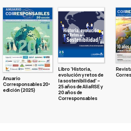
Libro ‘Historia,
Revist
evolución y retos de
Corres
Anuario
la sostenibilidad’ –
Corresponsables 20ª
25 años de AliaRSE y
edición (2025)
20 años de
Corresponsables