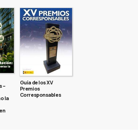
Guía de los XV
s –
Premios
Corresponsables
o la
gen