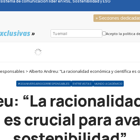
sistema de comunicación líder en RSE, Sostenibilidad y ESG
» Secciones dedicada
xclusivas
»
Acepto la política d
ponsables > Alberto Andreu: “La racionalidad económica y científica es cru
#20ANIVERSARIOCORRESPONSABLES
ENTREVISTAS
MUNDO ACADÉMICO
eu: “La racionalida
 es crucial para av
sostenibilidad”