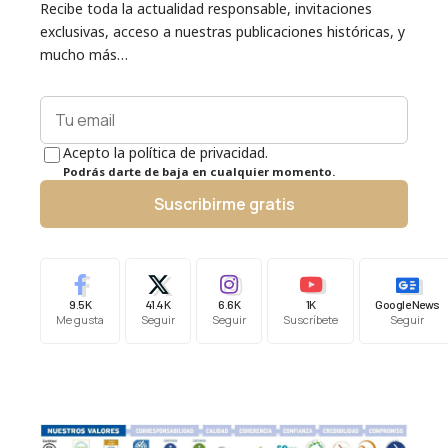
Recibe toda la actualidad responsable, invitaciones
exclusivas, acceso a nuestras publicaciones históricas, y
mucho más…
Acepto la política de privacidad.
Podrás darte de baja en cualquier momento.
Suscribirme gratis
9.5K
41.4K
6.6K
1K
Google News
Me gusta
Seguir
Seguir
Suscríbete
Seguir