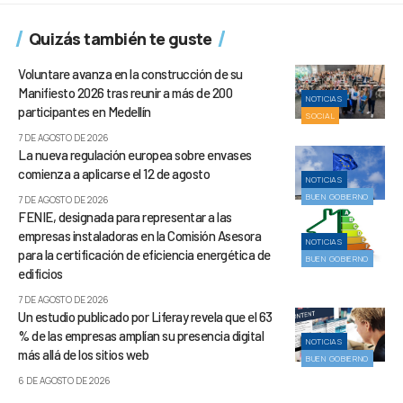
Quizás también te guste
Voluntare avanza en la construcción de su
Manifiesto 2026 tras reunir a más de 200
NOTICIAS
participantes en Medellín
SOCIAL
7 DE AGOSTO DE 2026
La nueva regulación europea sobre envases
comienza a aplicarse el 12 de agosto
NOTICIAS
BUEN GOBIERNO
7 DE AGOSTO DE 2026
FENIE, designada para representar a las
empresas instaladoras en la Comisión Asesora
NOTICIAS
para la certificación de eficiencia energética de
BUEN GOBIERNO
edificios
7 DE AGOSTO DE 2026
Un estudio publicado por Liferay revela que el 63
% de las empresas amplían su presencia digital
NOTICIAS
más allá de los sitios web
BUEN GOBIERNO
6 DE AGOSTO DE 2026