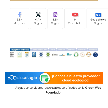
9.5K
41.4K
6.6K
1K
Google News
Me gusta
Seguir
Seguir
Suscríbete
Seguir
Alojada en servidores responsables certificados por la
Green Web
Foundation