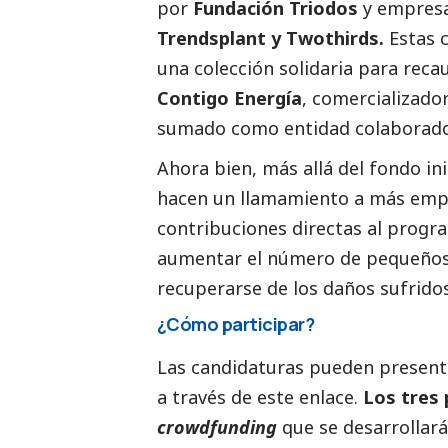
por
Fundación Triodos
y empresa
Trendsplant y
Twothirds.
Estas 
una colección solidaria
para recau
Contigo Energía
,
comercializado
sumado como entidad
colaborado
A
hora bien, más allá del fondo in
hacen
un llamamiento a más empr
contribuciones
directas al progr
aumentar el número de
pequeños
recuperarse de los daños sufridos
¿Cómo participar?
Las candidaturas pueden presentar
a través
de
este enlace
.
Los tres 
crowdfunding
que se desarrollará