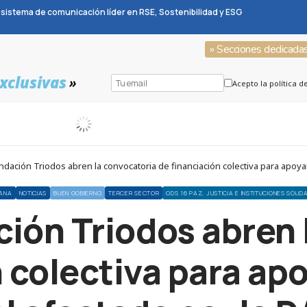
sistema de comunicación líder en RSE, Sostenibilidad y ESG
» Secciones dedicada
xclusivas
»
Acepto la política d
ación Triodos abren la convocatoria de financiación colectiva para apoyar
ANA
NOTICIAS
BUEN GOBIERNO
TERCER SECTOR
ODS 16 PAZ, JUSTICIA E INSTITUCIONES SÓLID
ción Triodos abren 
 colectiva para ap