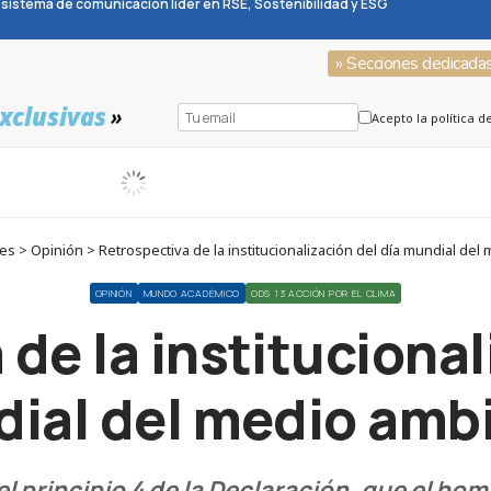
sistema de comunicación líder en RSE, Sostenibilidad y ESG
» Secciones dedicada
xclusivas
»
Acepto la política d
s > Opinión > Retrospectiva de la institucionalización del día mundial del
OPINIÓN
MUNDO ACADÉMICO
ODS 13 ACCIÓN POR EL CLIMA
de la institucional
ial del medio amb
principio 4 de la Declaración, que el hom