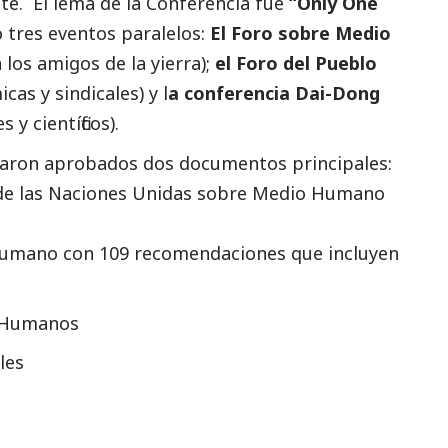
ste. El lema de la Conferencia fue
“Only One
o tres eventos paralelos:
El Foro sobre Medio
 los amigos de la yierra);
el Foro del Pueblo
cas y sindicales) y l
a conferencia Dai-Dong
y científicos).
sultaron aprobados dos documentos principales:
a de las Naciones Unidas sobre Medio Humano
 Humano con 109 recomendaciones que incluyen
s Humanos
les