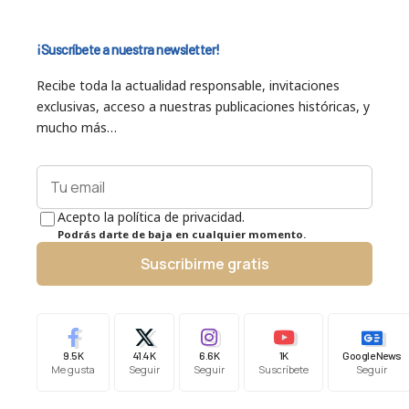
¡Suscríbete a nuestra newsletter!
Recibe toda la actualidad responsable, invitaciones
exclusivas, acceso a nuestras publicaciones históricas, y
mucho más…
Acepto la política de privacidad.
Podrás darte de baja en cualquier momento.
Suscribirme gratis
9.5K
41.4K
6.6K
1K
Google News
Me gusta
Seguir
Seguir
Suscríbete
Seguir