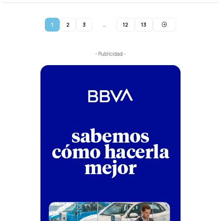
1
2
3
…
12
13
- Publicidad -