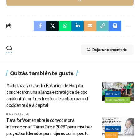
Dejar un comentario
Quizás también te guste
Multiplaza y el Jardín Botánico de Bogotá
concretaron una alianza estratégica de tipo
NOTICIAS
ambiental con tres frentes de trabajo para el
MEDIOAMBIENTE
occidente de la capital
8 AGOSTO, 2026
Tara for Women abre la convocatoria
internacional “Tara’s Circle 2026” para impulsar
NOTICIAS
proyectos liderados por mujeres con impacto
SOCIAL