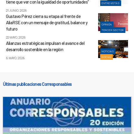
tiene que ver con la igualdad de oportunidades”
ENTREVISTAS
21 JUNIO, 2026
Gustavo Pérez cierra su etapa al frente de
AliaRSE con un mensaje de gratitud, balance y
OPINIÓN
futuro
TERCER SECTOR
22 MAYO, 2026
Alianzas estratégicas impulsan el avance del
desarrollo sostenible en la región
NOTICIAS
SOCIAL
6 MAYO, 2026
Últimas publicaciones Corresponsables