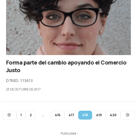
Forma parte del cambio apoyando el Comercio
Justo
D7NID: 113613
23 DE OCTUBRE DE 2017
1
2
…
416
417
418
419
420
- Publicidad -