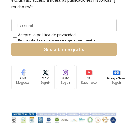
exclusivas, acceso a nuestras publicaciones históricas, y
mucho más…
Acepto la política de privacidad.
Podrás darte de baja en cualquier momento.
Suscribirme gratis
9.5K
41.4K
6.6K
1K
Google News
Me gusta
Seguir
Seguir
Suscríbete
Seguir