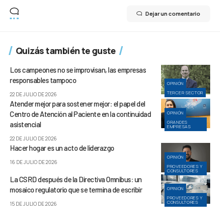
Dejar un comentario
Quizás también te guste
Los campeones no se improvisan, las empresas
responsables tampoco
OPINIÓN
TERCER SECTOR
22 DE JULIO DE 2026
Atender mejor para sostener mejor: el papel del
Centro de Atención al Paciente en la continuidad
OPINIÓN
GRANDES
asistencial
EMPRESAS
22 DE JULIO DE 2026
Hacer hogar es un acto de liderazgo
OPINIÓN
16 DE JULIO DE 2026
PROVEEDORES Y
CONSULTORES
La CSRD después de la Directiva Omnibus: un
mosaico regulatorio que se termina de escribir
OPINIÓN
PROVEEDORES Y
CONSULTORES
15 DE JULIO DE 2026