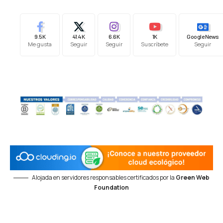
9.5K
41.4K
6.6K
1K
Google News
Me gusta
Seguir
Seguir
Suscríbete
Seguir
Alojada en servidores responsables certificados por la
Green Web
Foundation