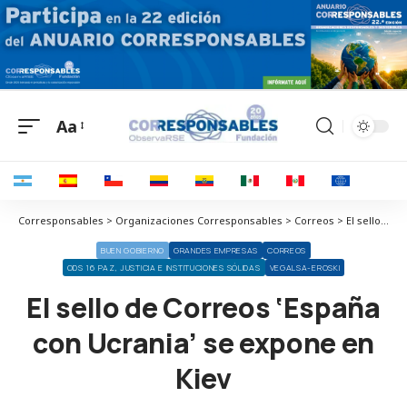
Aa
Corresponsables > Organizaciones Corresponsables > Correos > El sello de Correos ‘España con Ucrania’ se expone en Kiev
BUEN GOBIERNO
GRANDES EMPRESAS
CORREOS
ODS 16 PAZ, JUSTICIA E INSTITUCIONES SÓLIDAS
VEGALSA-EROSKI
El sello de Correos ‘España
con Ucrania’ se expone en
Kiev