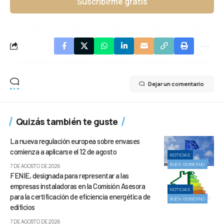
Suscribirme gratis
Dejar un comentario
Quizás también te guste
La nueva regulación europea sobre envases
comienza a aplicarse el 12 de agosto
NOTICIAS
BUEN GOBIERNO
7 DE AGOSTO DE 2026
FENIE, designada para representar a las
empresas instaladoras en la Comisión Asesora
NOTICIAS
para la certificación de eficiencia energética de
BUEN GOBIERNO
edificios
7 DE AGOSTO DE 2026