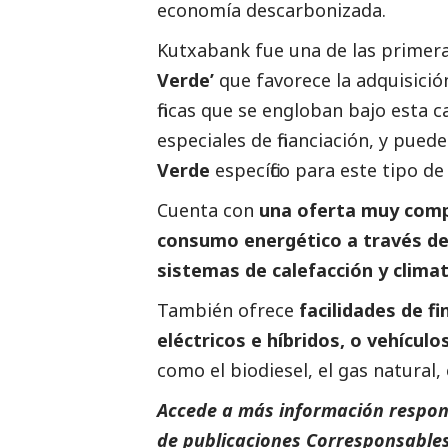
economía descarbonizada.
Kutxabank fue una de las primera
Verde’
que favorece la adquisició
fincas que se engloban bajo esta ca
especiales de financiación, y pue
Verde
específico para este tipo 
Cuenta con
una oferta muy compe
consumo energético a través de 
sistemas de calefacción y climat
También ofrece
facilidades de f
eléctricos e híbridos, o vehícul
como el biodiesel, el gas natural,
Accede a más información respons
de
publicaciones Corresponsable