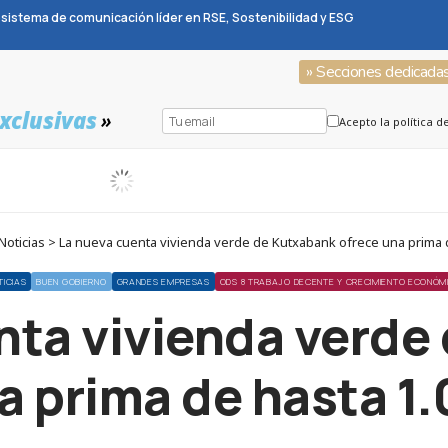
sistema de comunicación líder en RSE, Sostenibilidad y ESG
» Secciones dedicada
xclusivas
»
Acepto la política d
oticias > La nueva cuenta vivienda verde de Kutxabank ofrece una prima 
TICIAS
BUEN GOBIERNO
GRANDES EMPRESAS
ODS 8 TRABAJO DECENTE Y CRECIMIENTO ECONÓM
nta vivienda verde
a prima de hasta 1