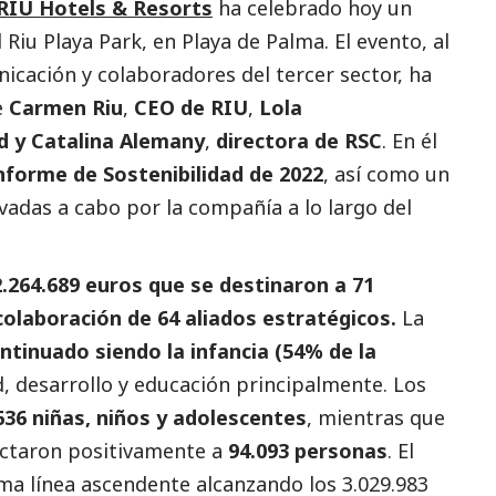
RIU Hotels & Resorts
ha celebrado hoy un
Riu Playa Park, en Playa de Palma. El evento, al
nicación
y colaboradores del
tercer sector
, ha
e
Carmen Riu
,
CEO de RIU
,
Lola
ad y Catalina Alemany
,
directora de RSC
. En él
nforme de Sostenibilidad de 2022
, así como un
evadas a cabo por la compañía a lo largo del
 2.264.689 euros que se destinaron a 71
colaboración de 64 aliados estratégicos.
La
ntinuado siendo la infancia (54% de la
, desarrollo y educación principalmente. Los
636 niñas, niños y adolescentes
, mientras que
actaron positivamente a
94.093 personas
. El
ma línea ascendente alcanzando los 3.029.983