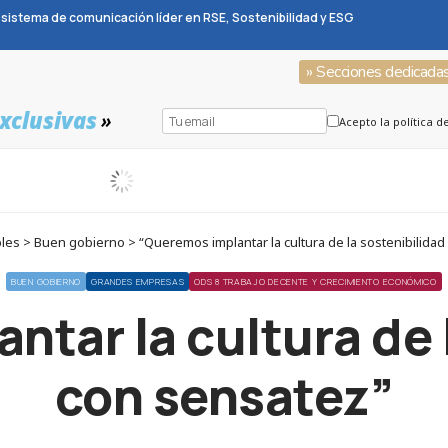
sistema de comunicación líder en RSE, Sostenibilidad y ESG
» Secciones dedicada
xclusivas
»
Acepto la política d
es > Buen gobierno > “Queremos implantar la cultura de la sostenibilidad
BUEN GOBIERNO
GRANDES EMPRESAS
ODS 8 TRABAJO DECENTE Y CRECIMIENTO ECONÓMICO
tar la cultura de 
con sensatez”