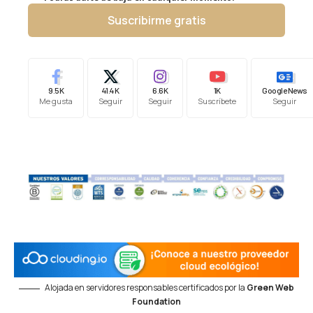
Suscribirme gratis
9.5K
41.4K
6.6K
1K
Google News
Me gusta
Seguir
Seguir
Suscríbete
Seguir
Alojada en servidores responsables certificados por la
Green Web
Foundation