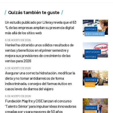
Quizás también te guste
Un estudio publicado por Liferay revela que el 63
% de las empresas amplían su presencia digital
NOTICIAS
más allá de los sitios web
BUEN GOBIERNO
6 DE AGOSTO DE 2026
Henkel ha obtenido unos sólidos resultados de
ventas y beneficios en el primer semestre y
DESTACADO
mejora sus previsiones de crecimiento de las
NOTICIAS
ventas para 2026
6 DE AGOSTO DE 2026
Asegurar una correcta hidratación, modificar la
dieta y no tomar antidiarreicos de forma
NOTICIAS
indiscriminada, consejos del farmacéutico en
SOCIAL
casos leves de diarrea del viajero
6 DE AGOSTO DE 2026
Fundación Mapfre y CISE lanzan el concurso
‘Talento Sénior’ para impulsar ideas innovadoras
NOTICIAS
creadas por y para mayores de 50 años
SOCIAL