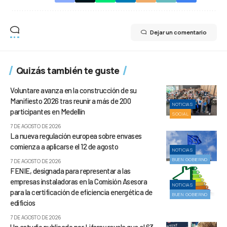
Dejar un comentario
Quizás también te guste
Voluntare avanza en la construcción de su
Manifiesto 2026 tras reunir a más de 200
NOTICIAS
participantes en Medellín
SOCIAL
7 DE AGOSTO DE 2026
La nueva regulación europea sobre envases
comienza a aplicarse el 12 de agosto
NOTICIAS
BUEN GOBIERNO
7 DE AGOSTO DE 2026
FENIE, designada para representar a las
empresas instaladoras en la Comisión Asesora
NOTICIAS
para la certificación de eficiencia energética de
BUEN GOBIERNO
edificios
7 DE AGOSTO DE 2026