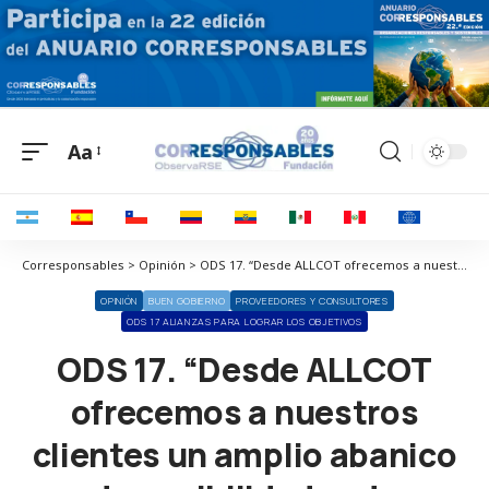
Aa
Corresponsables > Opinión > ODS 17. “Desde ALLCOT ofrecemos a nuestros clientes un amplio abanico de posibilidades de fortalecer su estrategia y mensaje en sostenibilidad”
OPINIÓN
BUEN GOBIERNO
PROVEEDORES Y CONSULTORES
ODS 17 ALIANZAS PARA LOGRAR LOS OBJETIVOS
ODS 17. “Desde ALLCOT
ofrecemos a nuestros
clientes un amplio abanico