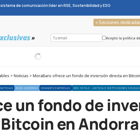
sistema de comunicación líder en RSE, Sostenibilidad y ESG
» Secciones dedicada
xclusivas
»
Acepto la política d
les > Noticias > MoraBanc ofrece un fondo de inversión directa en Bitco
NOTICIAS
BUEN GOBIERNO
GRANDES EMPRESAS
ODS 16 PAZ, JUSTICIA E INSTITUCIONES SÓLIDAS
e un fondo de inver
Bitcoin en Andorra