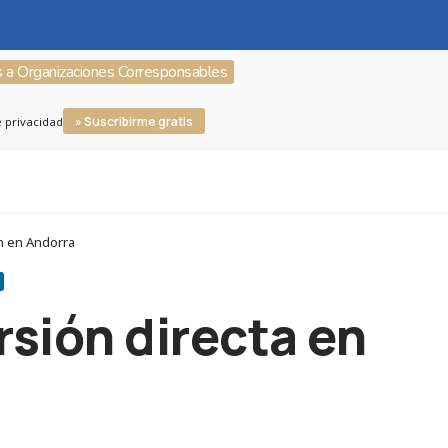
s a Organizaciones Corresponsables
» Suscribirme gratis
e privacidad
in en Andorra
sión directa en