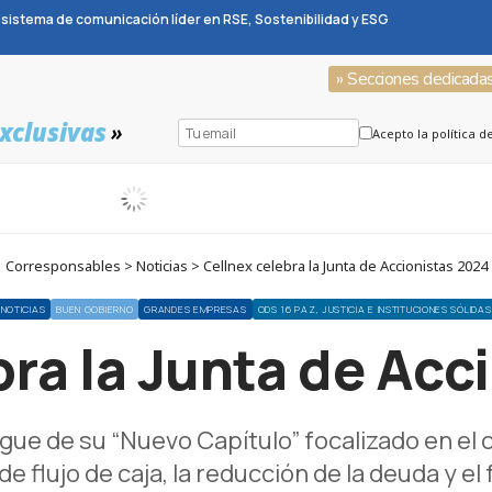
sistema de comunicación líder en RSE, Sostenibilidad y ESG
» Secciones dedicada
xclusivas
»
Acepto la política d
Corresponsables > Noticias > Cellnex celebra la Junta de Accionistas 2024
NOTICIAS
BUEN GOBIERNO
GRANDES EMPRESAS
ODS 16 PAZ, JUSTICIA E INSTITUCIONES SÓLIDAS
bra la Junta de Acc
ue de su “Nuevo Capítulo” focalizado en el c
e flujo de caja, la reducción de la deuda y e