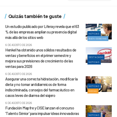
Quizás también te guste
Un estudio publicado por Liferay revela que el 63
% de las empresas amplían su presencia digital
NOTICIAS
más allá de los sitios web
BUEN GOBIERNO
6 DE AGOSTO DE 2026
Henkel ha obtenido unos sólidos resultados de
ventas y beneficios en el primer semestre y
DESTACADO
mejora sus previsiones de crecimiento de las
NOTICIAS
ventas para 2026
6 DE AGOSTO DE 2026
Asegurar una correcta hidratación, modificar la
dieta y no tomar antidiarreicos de forma
NOTICIAS
indiscriminada, consejos del farmacéutico en
SOCIAL
casos leves de diarrea del viajero
6 DE AGOSTO DE 2026
Fundación Mapfre y CISE lanzan el concurso
‘Talento Sénior’ para impulsar ideas innovadoras
NOTICIAS