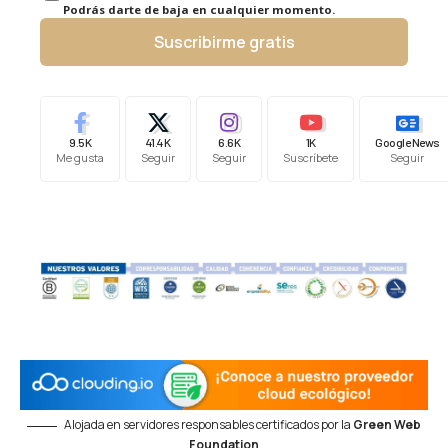
Podrás darte de baja en cualquier momento.
Suscribirme gratis
9.5K
41.4K
6.6K
1K
Google News
Me gusta
Seguir
Seguir
Suscríbete
Seguir
Alojada en servidores responsables certificados por la
Green Web
Foundation