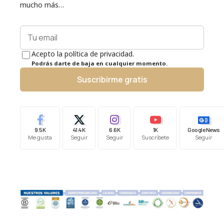
mucho más…
Acepto la política de privacidad.
Podrás darte de baja en cualquier momento.
Suscribirme gratis
9.5K
41.4K
6.6K
1K
Google News
Me gusta
Seguir
Seguir
Suscríbete
Seguir