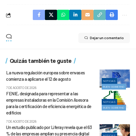
Dejar un comentario
Quizás también te guste
La nueva regulación europea sobre envases
comienza a aplicarse el 12 de agosto
NOTICIAS
BUEN GOBIERNO
7 DE AGOSTO DE 2026
FENIE, designada para representar a las
empresas instaladoras en la Comisión Asesora
NOTICIAS
para la certificación de eficiencia energética de
BUEN GOBIERNO
edificios
7 DE AGOSTO DE 2026
Un estudio publicado por Liferay revela que el 63
% de las empresas amplían su presencia digital
NOTICIAS