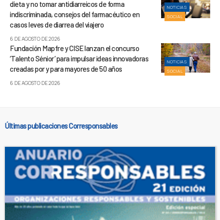
dieta y no tomar antidiarreicos de forma
NOTICIAS
indiscriminada, consejos del farmacéutico en
SOCIAL
casos leves de diarrea del viajero
6 DE AGOSTO DE 2026
Fundación Mapfre y CISE lanzan el concurso
‘Talento Sénior’ para impulsar ideas innovadoras
NOTICIAS
creadas por y para mayores de 50 años
SOCIAL
6 DE AGOSTO DE 2026
Últimas publicaciones Corresponsables