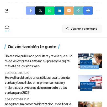
Dejar un comentario
Quizás también te guste
Un estudio publicado por Liferay revela que el 63
% de las empresas amplían su presencia digital
NOTICIAS
más allá de los sitios web
BUEN GOBIERNO
6 DE AGOSTO DE 2026
Henkel ha obtenido unos sólidos resultados de
ventas y beneficios en el primer semestre y
DESTACADO
mejora sus previsiones de crecimiento de las
NOTICIAS
ventas para 2026
6 DE AGOSTO DE 2026
Asegurar una correcta hidratación, modificar la