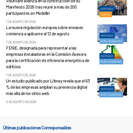
Voluntare avanza en la construcción de su
Manifiesto 2026 tras reunir a más de 200
NOTICIAS
participantes en Medellín
SOCIAL
7 DE AGOSTO DE 2026
La nueva regulación europea sobre envases
comienza a aplicarse el 12 de agosto
NOTICIAS
BUEN GOBIERNO
7 DE AGOSTO DE 2026
FENIE, designada para representar a las
empresas instaladoras en la Comisión Asesora
NOTICIAS
para la certificación de eficiencia energética de
BUEN GOBIERNO
edificios
7 DE AGOSTO DE 2026
Un estudio publicado por Liferay revela que el 63
% de las empresas amplían su presencia digital
NOTICIAS
más allá de los sitios web
BUEN GOBIERNO
6 DE AGOSTO DE 2026
Últimas publicaciones Corresponsables