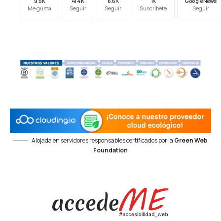
9.5K
41.4K
6.6K
1K
Google News
Me gusta
Seguir
Seguir
Suscríbete
Seguir
Alojada en servidores responsables certificados por la
Green Web
Foundation