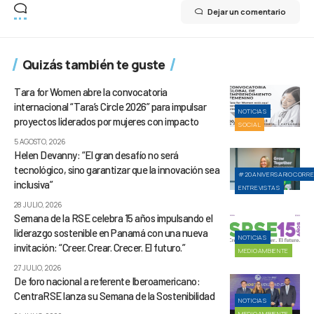
Dejar un comentario
Quizás también te guste
Tara for Women abre la convocatoria
internacional “Tara’s Circle 2026” para impulsar
NOTICIAS
proyectos liderados por mujeres con impacto
SOCIAL
5 AGOSTO, 2026
Helen Devanny: “El gran desafío no será
tecnológico, sino garantizar que la innovación sea
#20ANIVERSARIOCORR
inclusiva”
ENTREVISTAS
28 JULIO, 2026
Semana de la RSE celebra 15 años impulsando el
liderazgo sostenible en Panamá con una nueva
NOTICIAS
invitación: “Creer. Crear. Crecer. El futuro.”
MEDIOAMBIENTE
27 JULIO, 2026
De foro nacional a referente Iberoamericano:
CentraRSE lanza su Semana de la Sostenibilidad
NOTICIAS
MEDIOAMBIENTE