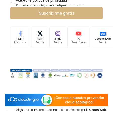
Acepto la política de privacidad.
Podrás darte de baja en cualquier momento.
Suscribirme gratis
9.5K
41.4K
6.6K
1K
Google News
Me gusta
Seguir
Seguir
Suscríbete
Seguir
Alojada en servidores responsables certificados por la
Green Web