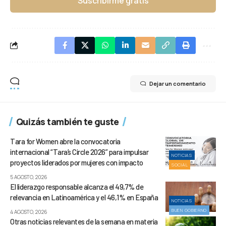
Suscribirme gratis
Dejar un comentario
Quizás también te guste
Tara for Women abre la convocatoria
internacional “Tara’s Circle 2026” para impulsar
NOTICIAS
proyectos liderados por mujeres con impacto
SOCIAL
5 AGOSTO, 2026
El liderazgo responsable alcanza el 49,7% de
relevancia en Latinoamérica y el 46,1% en España
NOTICIAS
BUEN GOBIERNO
4 AGOSTO, 2026
Otras noticias relevantes de la semana en materia