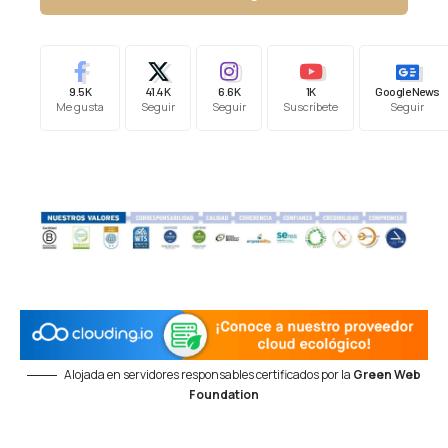
9.5K
41.4K
6.6K
1K
Google News
Me gusta
Seguir
Seguir
Suscríbete
Seguir
Alojada en servidores responsables certificados por la
Green Web
Foundation