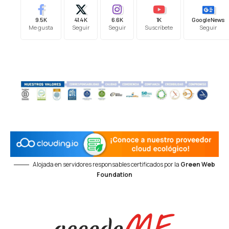
9.5K
41.4K
6.6K
1K
Google News
Me gusta
Seguir
Seguir
Suscríbete
Seguir
Alojada en servidores responsables certificados por la
Green Web
Foundation