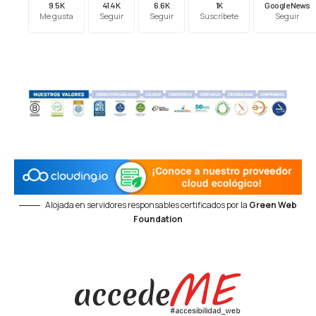
9.5K
41.4K
6.6K
1K
Google News
Me gusta
Seguir
Seguir
Suscríbete
Seguir
Alojada en servidores responsables certificados por la
Green Web
Foundation