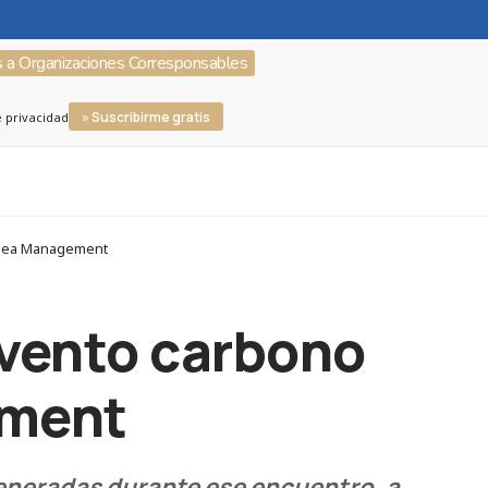
s a Organizaciones Corresponsables
» Suscribirme gratis
e privacidad
 Idea Management
 evento carbono
ement
eneradas durante ese encuentro, a