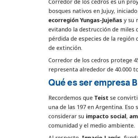
Corredor de los cedros es un pro
bosques nativos en Jujuy, iniciado
ecorregión Yungas-Jujeñas
y su 
evitando la destrucción de miles d
pérdida de especies de la región 
de extinción.
Corredor de los cedros protege 4
representa alrededor de 40.000 t
Qué es ser empresa B
Recordemos que
Teist
se convirt
una de las 197 en Argentina. Eso 
considerar su
impacto
social
,
am
comunidad y el medio ambiente.
Al respecto,
Ignacio Lanús
, fun