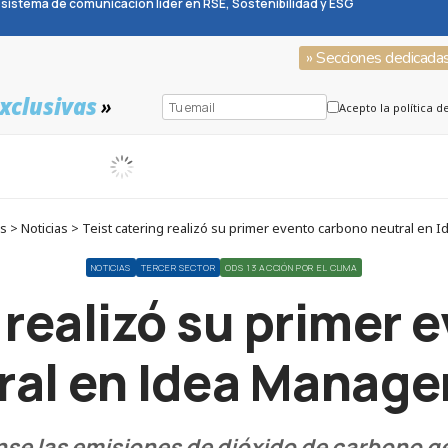
sistema de comunicación líder en RSE, Sostenibilidad y ESG
» Secciones dedicada
xclusivas
»
Acepto la política d
 > Noticias > Teist catering realizó su primer evento carbono neutral en
NOTICIAS
TERCER SECTOR
ODS 13 ACCIÓN POR EL CLIMA
 realizó su primer
ral en Idea Manag
nse las emisiones de dióxido de carbono g