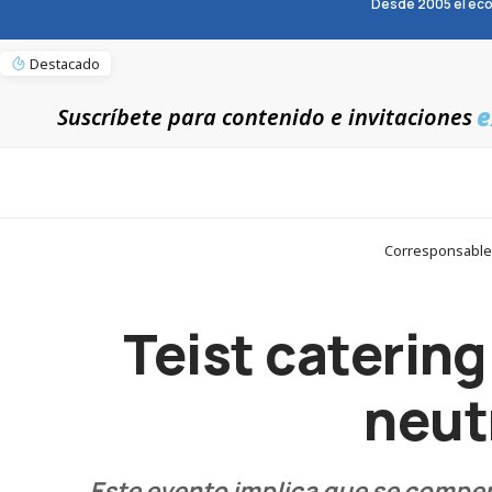
Desde 2005 el eco
Destacado
e
Suscríbete para contenido e invitaciones
Corresponsables
Teist catering
neut
Este evento implica que se compe